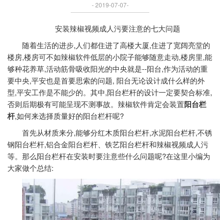
- 2019-07-07-
安装辣椒视频成人污要注意的七大问题
随着生活的进步,人们都住进了高楼大厦,住进了宽阔亮堂的
楼房,楼房可不如辣椒软件低层的小院子能够随意走动,楼房里,能
够种花养草,活动筋骨吸收阳光的中央就是--阳台,作为活动的重
要中央,平安也是首要思索的问题, 阳台无论设计成什么样的外
型,平安工作是不能少的。其中,阳台栏杆的设计一定要契合标准,
否则后期极有可能呈现不测事故。辣椒软件肯定会装置
阳台栏
杆
,如何来选择质量好的阳台栏杆呢?
首先从材质来分,能够分红木质阳台栏杆,水泥阳台栏杆,不锈
钢阳台栏杆,铝合金阳台栏杆、铁艺阳台栏杆和辣椒视频成人污
等。那么阳台栏杆在安装时要注意些什么问题呢?在这里小编为
大家做个总结: