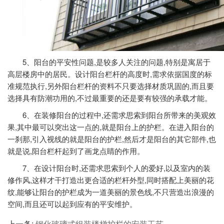
5、阳台的平安性问题,是较多人关注的问题,特别是寓居于
高层楼房中的居民。设计阳台栏杆的高度时,需求依据国度的标
准规范执行,另外阳台栏杆的资料不只要选择材质巩固的,而且要
选择具有防潮功用的,不过最重要的还是要有较强的承载才能。
6、在装修阳台的过程中,还需求思索到阳台所带来的美观效
果,其中最可以突出这一点的,就是阳台上的护栏。在进入阳台的
一刹那,引入视线的就是阳台的护栏,然后才是阳台的其它部件,也
就是说,阳台栏杆起到了画龙点睛的作用。
7、在设计阳台时,还需求思索到个人的爱好,以及室内的装
修作风,这样才干打造出更合适的栏杆外型,同时搭配上美丽的花
纹,能够让阳台的护栏成为一道美丽的景色线,不只营造出浪漫的
空间,而且还可以起到应有的平安维护。
上一条:
钢化玻璃式组装楼梯护栏的安装工艺