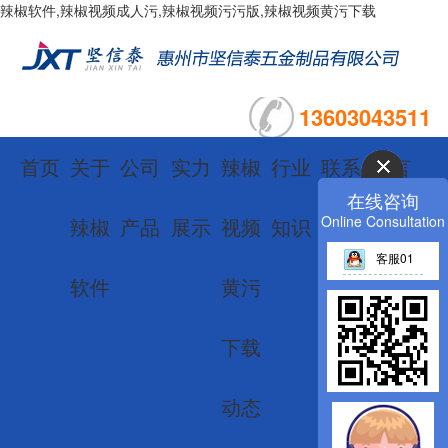
辣椒软件,辣椒视频成人污,辣椒视频污污版,辣椒视频黄污下载
13603043511
首页
关于
公司
实力
辣椒
行业
联系
留言
在线咨询
Online Consultation
辣椒
产品
展示
视频
知识
辣椒
板
客服01
软件
黄污
软件
栏
下载
目
动态
导