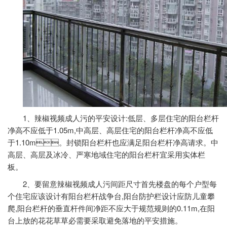
1、辣椒视频成人污的平安设计:低层、多层住宅的阳台栏杆
净高不应低于1.05m,中高层、高层住宅的阳台栏杆净高不应低
于1.10m。封锁阳台栏杆也应满足阳台栏杆净高请求。中
高层、高层及冰冷、严寒地域住宅的阳台栏杆宜采用实体栏
板。
2、要留意辣椒视频成人污间距尺寸首先楼盘的每个户型每
个住宅应该设计有阳台栏杆战争台,阳台防护栏设计应防儿童攀
爬,阳台栏杆的垂直杆件间净距不应大于规范规则的0.11m,在阳
台上放的花花草草必需要采取避免落地的平安措施。